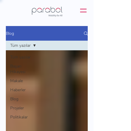
Blog
Tüm yazılar
Tüm yazılar
Başarı
Hikayesi
Makale
Haberler
Blog
Projeler
Politikalar