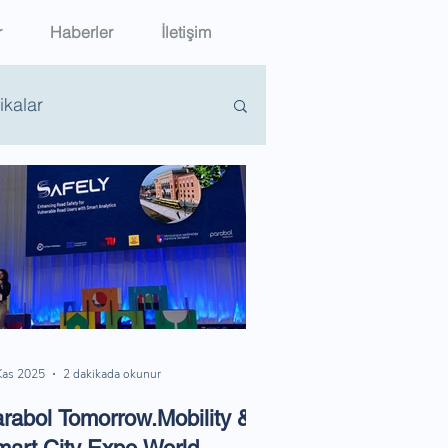
r
Haberler
İletişim
tikalar
Kas 2025
2 dakikada okunur
rabol Tomorrow.Mobility &