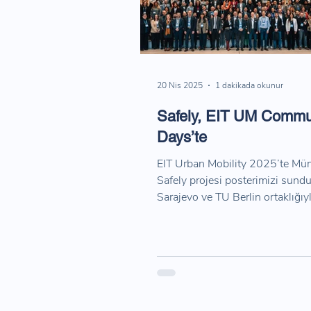
20 Nis 2025
1 dakikada okunur
Safely, EIT UM Commu
Days’te
EIT Urban Mobility 2025’te Mün
Safely projesi posterimizi sund
Sarajevo ve TU Berlin ortaklığıyl
odaklı yol güvenliğini iyileştiriy