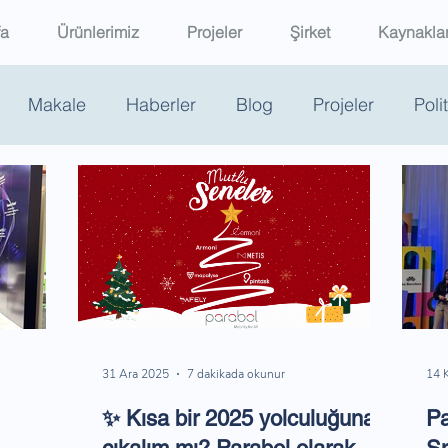
fa
Ürünlerimiz
Projeler
Şirket
Kaynakla
Makale
Haberler
Blog
Projeler
Poli
31 Ara 2025
7 dakikada okunur
14 
✨ Kısa bir 2025 yolculuğuna
Pa