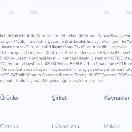
ketlilik
Safely
Mobilite
Sürdürülebilir Hareketlilik
Cermoni
Konya Büyükşehir 
tası
Çok Modlu Hareketlilik Çözümleri
SürdürülebilirUlaşım
Akıllı Şehirler
#E
ı ulaşım
pintask
SürdürülabilirUlaşım
Yapay Zeka
Sürdürülebilir Ulaşım
Akıllı
y
ITS European Congress 2026
Trafik Kontrol Merkezi
UITP
KentselHareketli
25
MENA Ulaşım Kongresi
Dayanıklı Kent İçi Ulaşım Sistemleri
METİS
Dijita
ITCommunityDays
Parabol2024
Pintask
BABLE Urban Shark Tank
EITUrban
 Yönetimi
SahaGezisi
başarı hikayesi
elektrikli araç şarj istasyonu
Smart Cit
MITS'24
Trafik Yönetim Sistemleri
Kentsel Dirençlilik
UITP Summit 2025
ele
rülebilir Toplu Taşıma
2025 yolculuğu
akaryakıt maliyetleri
Ürünler
Şirket
Kaynaklar
Cermoni
Hakkımızda
Makale