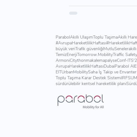
Parabol
Akıllı Ulaşım
Toplu Taşıma
Akıllı Hare
#AvrupaHareketlilikHaftası
#HareketlilikHaf
büyük veri
Trafik güvenliği
MutluSeneler
akıll
TemizEnerji
Tomorrow.Mobility
Traffic Safet
Armoni
Citython
makale
mapalyse
Conf-ITS'
AvrupaHareketlilikHaftası
Dubai
Parabol AI
E
EITUrbanMobility
Saha İş Takip ve Envanter
Toplu Taşıma Karar Destek Sistemi
IRF
SUM
sürdürülebilir kentsel hareketlilik planı
Sürdü