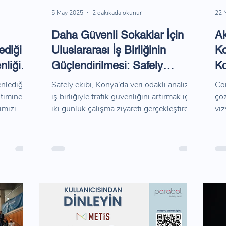
5 May 2025
2 dakikada okunur
22 
Daha Güvenli Sokaklar İçin
Ak
ediği
Uluslararası İş Birliğinin
Ko
nliği"
Güçlendirilmesi: Safely
Ko
Projesi Çalışma Ziyareti
Bu
enlediği
Safely ekibi, Konya’da veri odaklı analiz ve
Con
Konya’da Gerçekleştirildi
itimine
iş birliğiyle trafik güvenliğini artırmak için
çöz
imizi
iki günlük çalışma ziyareti gerçekleştirdi.
viz