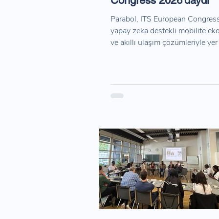
Congress 2026’daydı
Parabol, ITS European Congres
yapay zeka destekli mobilite ek
ve akıllı ulaşım çözümleriyle yer 
Etkinlik kapsamında Cermoni, I
tarafından Mobility Technology
ödülüne layık görülürken; “From
Detection to Prevention: AI-po
Safety Intelligence for Cities” 
veri ve yapay zeka destekli trafi
yaklaşımları ele alındı.