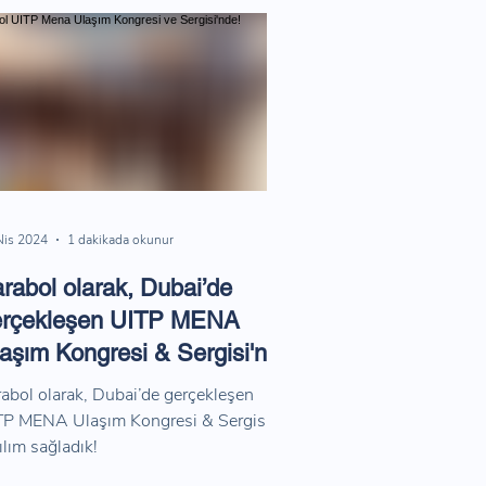
Nis 2024
1 dakikada okunur
rabol olarak, Dubai’de
erçekleşen UITP MENA
aşım Kongresi & Sergisi'ne
tılım sağladık!
abol olarak, Dubai’de gerçekleşen
TP MENA Ulaşım Kongresi & Sergisi'ne
ılım sağladık!