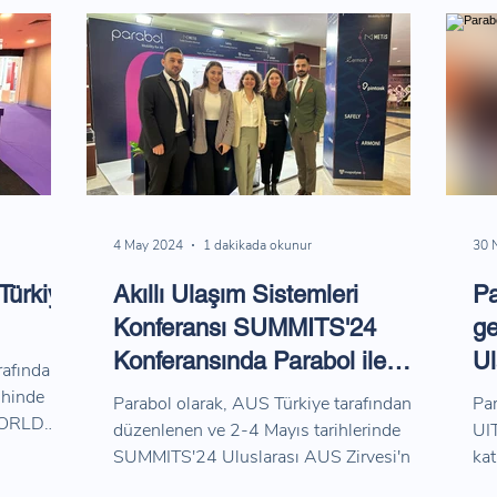
4 May 2024
1 dakikada okunur
30 
ürkiye
Akıllı Ulaşım Sistemleri
Pa
Konferansı SUMMITS'24
g
Konferansında Parabol ile
Ul
afından
Buluşan Herkese Teşekkürler!
ka
ihinde
Parabol olarak, AUS Türkiye tarafından
Par
WORLD
düzenlenen ve 2-4 Mayıs tarihlerinde
UI
SUMMITS'24 Uluslarası AUS Zirvesi'nde
kat
yerimizi aldık.