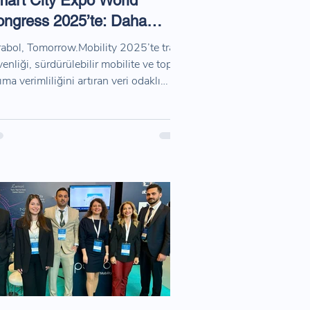
art City Expo World
ngress 2025’te: Daha
venli, Akıllı ve Temiz
abol, Tomorrow.Mobility 2025’te trafik
hirler İçin
enliği, sürdürülebilir mobilite ve toplu
ıma verimliliğini artıran veri odaklı
ümlerini tanıttı.