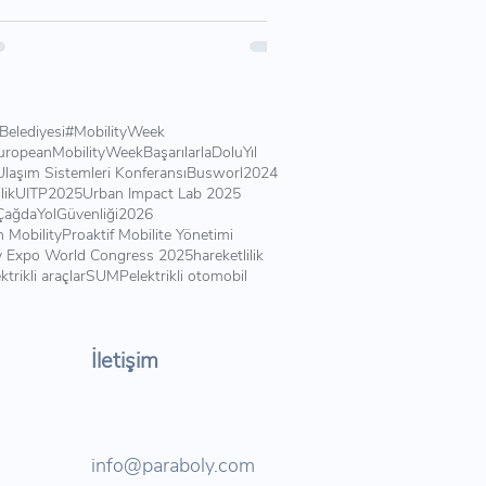
Belediyesi
#MobilityWeek
uropeanMobilityWeek
BaşarılarlaDoluYıl
 Ulaşım Sistemleri Konferansı
Busworl2024
lik
UITP2025
Urban Impact Lab 2025
lÇağdaYolGüvenliği
2026
 Mobility
Proaktif Mobilite Yönetimi
y Expo World Congress 2025
hareketlilik
ktrikli araçlar
SUMP
elektrikli otomobil
İletişim
info@paraboly.com