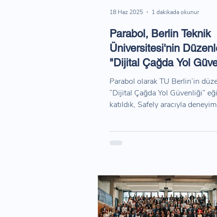
18 Haz 2025
1 dakikada okunur
Parabol, Berlin Teknik
Üniversitesi'nin Düzenl
"Dijital Çağda Yol Güve
Etkinliğinde Yer Aldı!
Parabol olarak TU Berlin’in düz
“Dijital Çağda Yol Güvenliği” eğ
katıldık, Safely aracıyla deneyim
paylaştık.