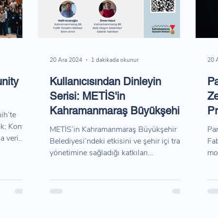
20 Ara 2024
1 dakikada okunur
20 
nity
Kullanıcısından Dinleyin
Pa
Serisi: METİS'in
Ze
Kahramanmaraş Büyükşehir
Pr
ih’te
Belediyesi'ndeki Etkisi!
uk; Konya,
METİS’in Kahramanmaraş Büyükşehir
Par
a veri
Belediyesi’ndeki etkisini ve şehir içi trafik
Fab
oruz.
yönetimine sağladığı katkıları
mob
kullanıcılarından dinleyin!
çöz