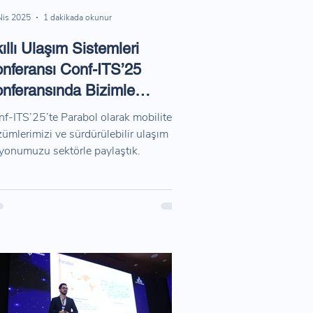
Nis 2025
1 dakikada okunur
ıllı Ulaşım Sistemleri
nferansı Conf-ITS’25
nferansında Bizimle
luşan Herkese Teşekkürler
f-ITS’25’te Parabol olarak mobilite
ümlerimizi ve sürdürülebilir ulaşım
yonumuzu sektörle paylaştık.