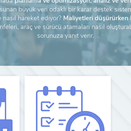
ımada
planlama ve optimizasyon, analiz ve ver
a sunan büyük veri odaklı bir karar destek siste
de nasıl hareket ediyor?
Maliyetleri düşürürken 
ifeleri, araç ve sürücü atamaları nasıl oluşturab
sorunuza yanıt verir.