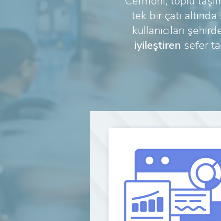
Cermoni, toplu taş
tek bir çatı altınd
kullanıcıları şehir
iyileştiren
sefer tar