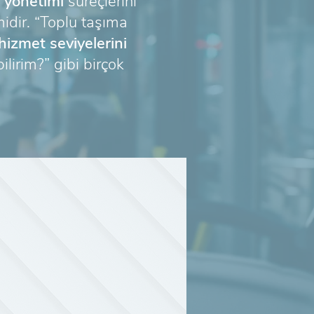
i yönetimi
süreçlerini
midir. “Toplu taşıma
hizmet seviyelerini
ilirim?” gibi birçok