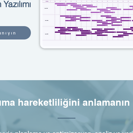
 Yazılımı
anıyın
ıma hareketliliğini anlamanın a