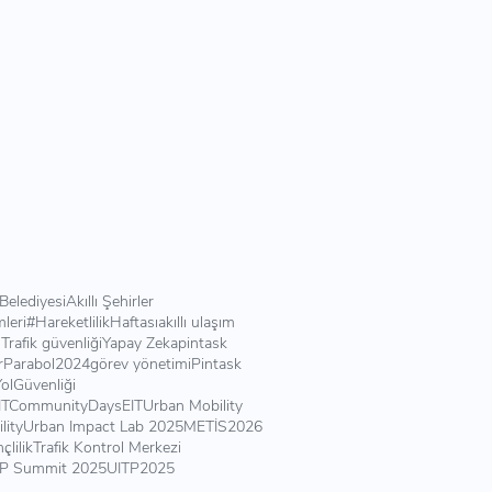
Belediyesi
Akıllı Şehirler
leri
#HareketlilikHaftası
akıllı ulaşım
m
Trafik güvenliği
Yapay Zeka
pintask
r
Parabol2024
görev yönetimi
Pintask
YolGüvenliği
ITCommunityDays
EITUrban Mobility
lity
Urban Impact Lab 2025
METİS
2026
çlilik
Trafik Kontrol Merkezi
TP Summit 2025
UITP2025