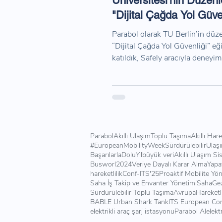
Üniversitesi'nin Düzenl
"Dijital Çağda Yol Güve
Etkinliğinde Yer Aldı!
Parabol olarak TU Berlin’in düz
“Dijital Çağda Yol Güvenliği” eğ
katıldık, Safely aracıyla deneyim
paylaştık.
Parabol
Akıllı Ulaşım
Toplu Taşıma
Akıllı Hare
#EuropeanMobilityWeek
SürdürülebilirUlaş
BaşarılarlaDoluYıl
büyük veri
Akıllı Ulaşım Si
Busworl2024
Veriye Dayalı Karar Alma
Yapa
hareketlilik
Conf-ITS'25
Proaktif Mobilite Yö
Saha İş Takip ve Envanter Yönetimi
SahaGez
Sürdürülebilir Toplu Taşıma
AvrupaHareketli
BABLE Urban Shark Tank
ITS European Co
elektrikli araç şarj istasyonu
Parabol AI
elekt