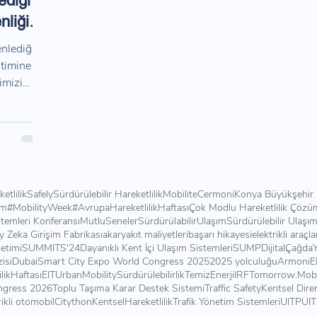
ediği
nliği"
enlediği
itimine
imizi
ketlilik
Safely
Sürdürülebilir Hareketlilik
Mobilite
Cermoni
Konya Büyükşehir 
ım
#MobilityWeek
#AvrupaHareketlilikHaftası
Çok Modlu Hareketlilik Çözüm
stemleri Konferansı
MutluSeneler
SürdürülabilirUlaşım
Sürdürülebilir Ulaşı
y Zeka Girişim Fabrikası
akaryakıt maliyetleri
başarı hikayesi
elektrikli araçla
netimi
SUMMITS'24
Dayanıklı Kent İçi Ulaşım Sistemleri
SUMP
DijitalÇağda
isi
Dubai
Smart City Expo World Congress 2025
2025 yolculuğu
Armoni
E
likHaftası
EITUrbanMobility
Sürdürülebilirlik
TemizEnerji
IRF
Tomorrow.Mobi
ngress 2026
Toplu Taşıma Karar Destek Sistemi
Traffic Safety
Kentsel Diren
rikli otomobil
Citython
KentselHareketlilik
Trafik Yönetim Sistemleri
UITP
UI