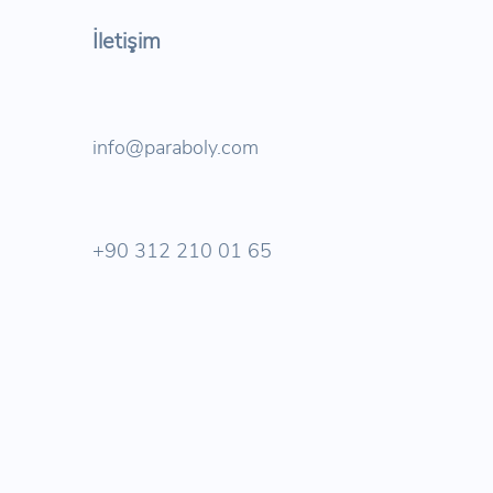
İletişim
info@paraboly.com
+90 312 210 01 65