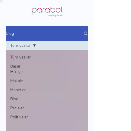
Blog
Tüm yazılar
Tüm yazılar
Başarı
Hikayesi
Makale
Haberler
Blog
Projeler
Politikalar