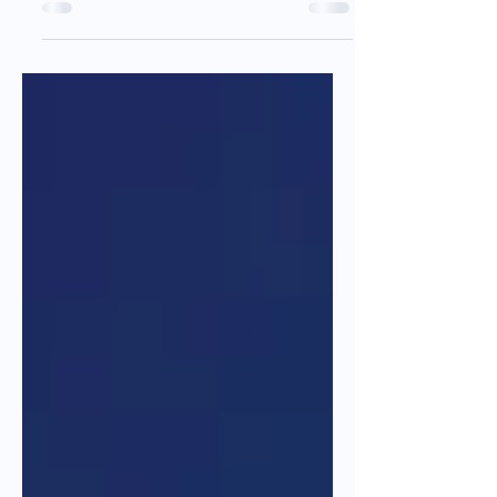
#Connect4Mobility etkinliğine katıldık
ve Pazarlama Direktörümüz Tuğçe Işık,
"Dayanıklı ve Sürdürülebilir Kentsel...