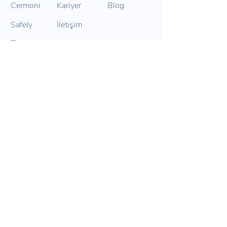
Cermoni
Kariyer
Blog
Safely
İletişim
Duma
Armoni
Pintask
Mapalyse
İletişim
+90 312 210 01
65
info@paraboly.com