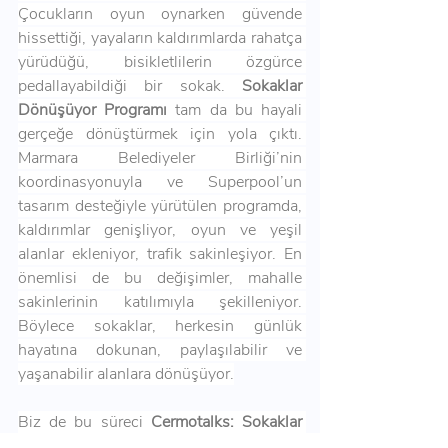
Çocukların oyun oynarken güvende 
hissettiği, yayaların kaldırımlarda rahatça 
yürüdüğü, bisikletlilerin özgürce 
pedallayabildiği bir sokak. 
Sokaklar 
Dönüşüyor Programı
 tam da bu hayali 
gerçeğe dönüştürmek için yola çıktı. 
Marmara Belediyeler Birliği’nin 
koordinasyonuyla ve Superpool’un 
tasarım desteğiyle yürütülen programda, 
kaldırımlar genişliyor, oyun ve yeşil 
alanlar ekleniyor, trafik sakinleşiyor. En 
önemlisi de bu değişimler, mahalle 
sakinlerinin katılımıyla şekilleniyor. 
Böylece sokaklar, herkesin günlük 
hayatına dokunan, paylaşılabilir ve 
yaşanabilir alanlara dönüşüyor.
Biz de bu süreci 
Cermotalks: Sokaklar 
Kimin İçin?
 bölümümüzde 