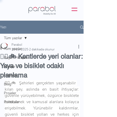
Yazı
Tüm yazılar
Parabol
Tüm yazılar
20 Eyl 2025
2 dakikada okunur
🚶‍♀️🚲 Kentlerde yeri olanlar:
Başarı Hikayesi
Yaya ve bisiklet odaklı
Makale
planlama
Haberler
🚶‍♀️🚲 Şehirleri gerçekten yaşanabilir 
Blog
kılan şey, aslında en basit ihtiyaçlar: 
Projeler
güvenle yürüyebilmek, özgürce bisiklete 
binebilmek ve kamusal alanlara kolayca 
Politikalar
erişebilmek. Yürünebilir kaldırımlar, 
güvenli bisiklet yolları ve herkes için 