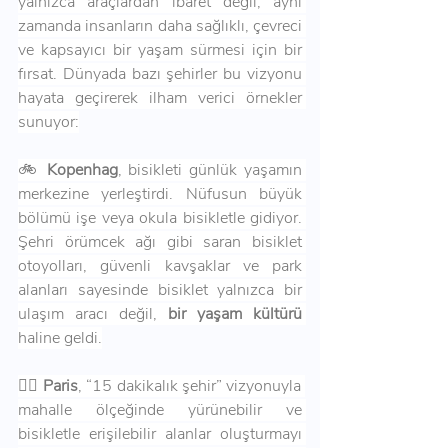
yalnızca araçlardan ibaret değil; aynı 
zamanda insanların daha sağlıklı, çevreci 
ve kapsayıcı bir yaşam sürmesi için bir 
fırsat. Dünyada bazı şehirler bu vizyonu 
hayata geçirerek ilham verici örnekler 
sunuyor:
🚲 
Kopenhag
, bisikleti günlük yaşamın 
merkezine yerleştirdi. Nüfusun büyük 
bölümü işe veya okula bisikletle gidiyor. 
Şehri örümcek ağı gibi saran bisiklet 
otoyolları, güvenli kavşaklar ve park 
alanları sayesinde bisiklet yalnızca bir 
ulaşım aracı değil, 
bir yaşam kültürü
haline geldi.
🚶‍♀️ 
Paris
, “15 dakikalık şehir” vizyonuyla 
mahalle ölçeğinde yürünebilir ve 
bisikletle erişilebilir alanlar oluşturmayı 