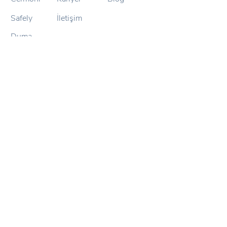
Safely
İletişim
Duma
Armoni
Pintask
Mapalyse
İletişim
+90 312 210 01
65
info@paraboly.com