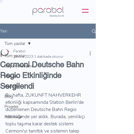
Yazı
Tüm yazılar
Parabol
Tüm yazılar
28 Ara 2023
1 dakikada okunur
Cermoni Deutsche Bahn
Başarı Hikayesi
Regio Etkinliğinde
Makale
Sergilendi
Haberler
Bu hafta, ZUKUNFT NAHVERKEHR 
Blog
etkinliği kapsamında Station Berlin'de 
Projeler
düzenlenen Deutsche Bahn Regio 
etkinliğinde yer aldık. Burada, yenilikçi 
Politikalar
toplu taşıma karar destek sistemi 
Cermoni'yi tanıttık ve sistemin talep 