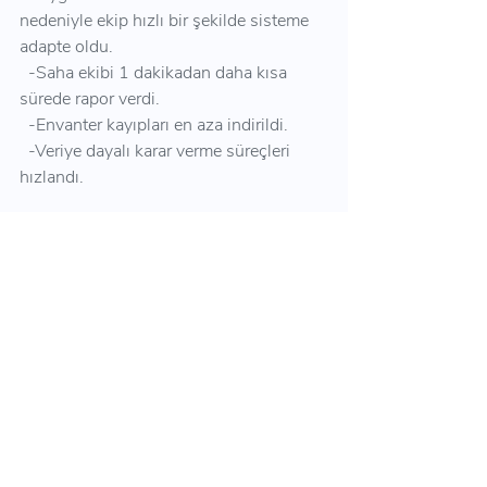
nedeniyle ekip hızlı bir şekilde sisteme 
adapte oldu.
  -Saha ekibi 1 dakikadan daha kısa 
sürede rapor verdi.
  -Envanter kayıpları en aza indirildi.
  -Veriye dayalı karar verme süreçleri 
hızlandı.
Son Yazılar
Hepsini Gör