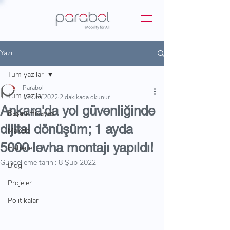
Yazı
Tüm yazılar
Parabol
Tüm yazılar
19 Oca 2022
2 dakikada okunur
Ankara'da yol güvenliğinde
Başarı Hikayesi
dijital dönüşüm; 1 ayda
Makale
5000 levha montajı yapıldı!
Haberler
Güncelleme tarihi:
8 Şub 2022
Blog
Projeler
Politikalar