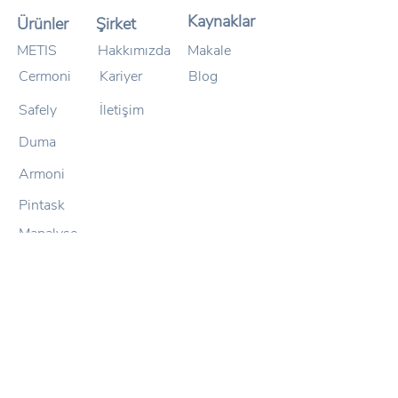
Kaynaklar
Ürünler
Şirket
METIS
Hakkımızda
Makale
Cermoni
Kariyer
Blog
Safely
İletişim
Duma
Armoni
Pintask
Mapalyse
İletişim
+90 312 210 01
65
info@paraboly.com